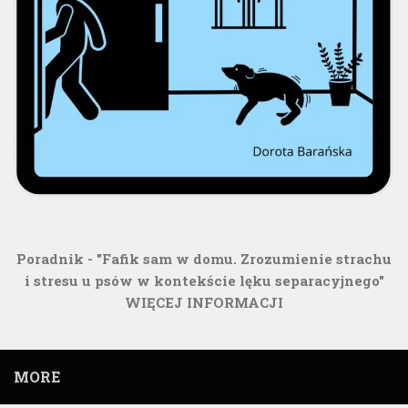
Poradnik - "Fafik sam w domu. Zrozumienie strachu
i stresu u psów w kontekście lęku separacyjnego"
WIĘCEJ INFORMACJI
MORE