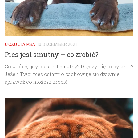
UCZUCIA PSA
10 DECEMBER 2021
Pies jest smutny – co zrobić?
Co zrobić, gdy pies jest smutny? Dręczy Cię to pytanie?
Jeżeli Twój pies ostatnio zachowuje się dziwnie,
sprawdź co możesz zrobić!