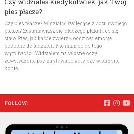
Czy widziałaś kiedykolwiek, jak Twój
pies płacze?
Czy pies płacze? Widziałaś łzy lecące z oczu swojego
pieska? Zastanawiasz się, dlaczego płakał i co się
stało. Pies, jak każde zwierzę, odczuwa emocje
podobne do ludzkich. Nie mam co do tego
wątpliwości. Widziałem na własne oczy –
zawstydzone psy, zirytowane koty, czy wkurzone
konie.
FOLLOW: