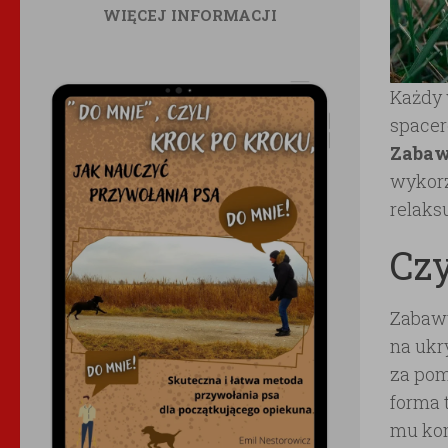
WIĘCEJ INFORMACJI
Każdy 
spacer
Zaba
wykorz
relaks
Cz
Zabawy
na ukr
za pom
forma 
mu kom