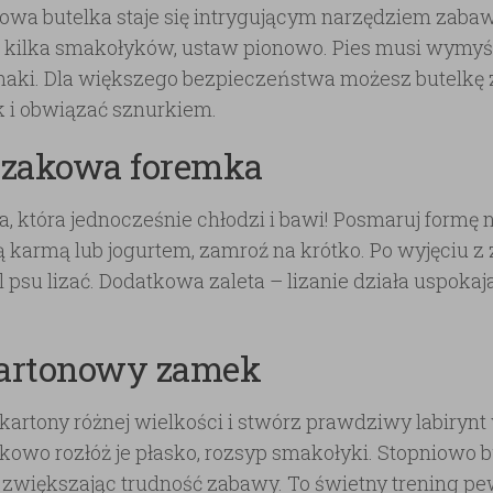
kowa butelka staje się intrygującym narzędziem zaba
 kilka smakołyków, ustaw pionowo. Pies musi wymyśl
aki. Dla większego bezpieczeństwa możesz butelkę
k i obwiązać sznurkiem.
Lizakowa foremka
, która jednocześnie chłodzi i bawi! Posmaruj formę 
 karmą lub jogurtem, zamroź na krótko. Po wyjęciu z
 psu lizać. Dodatkowa zaleta – lizanie działa uspokaja
Kartonowy zamek
 kartony różnej wielkości i stwórz prawdziwy labiryn
kowo rozłóż je płasko, rozsyp smakołyki. Stopniowo bud
, zwiększając trudność zabawy. To świetny trening pew