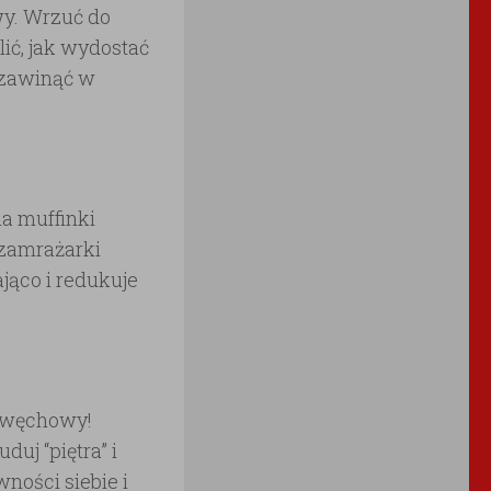
wy. Wrzuć do
ić, jak wydostać
 zawinąć w
na muffinki
 zamrażarki
jąco i redukuje
t węchowy!
uj “piętra” i
ności siebie i