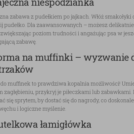
Jajeczna niespodzianka
zna zabawa z pudełkiem po jajkach. Włóż smakołyki d
j pudełko. Dla zaawansowanych – możesz delikatnie
 zwiększając poziom trudności i angażując psa w jesz
ającą zabawę.
Forma na muffinki – wyzwanie 
trzaków
do muffinek to prawdziwa kopalnia możliwości! Umi
 zagłębieniu, przykryj je piłeczkami lub zabawkami. 
ć się sprytem, by dostać się do nagrody, co doskonal
węchu i logiczne myślenie.
Butelkowa łamigłówka