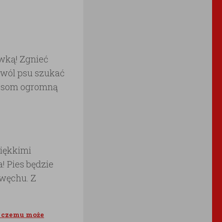
wką! Zgnieć
ozwól psu szukać
i psom ogromną
iękkimi
 Pies będzie
 węchu. Z
ki czemu może