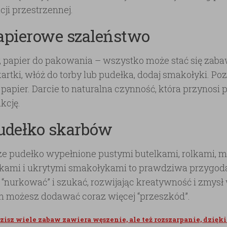
cji przestrzennej.
Papierowe szaleństwo
, papier do pakowania – wszystko może stać się zaba
kartki, włóż do torby lub pudełka, dodaj smakołyki. P
ć papier. Darcie to naturalna czynność, która przynos
kcję.
Pudełko skarbów
e pudełko wypełnione pustymi butelkami, rolkami, m
ami i ukrytymi smakołykami to prawdziwa przygoda!
 “nurkować” i szukać, rozwijając kreatywność i zmysł
 możesz dodawać coraz więcej “przeszkód”.
zisz wiele zabaw zawiera węszenie, ale też rozszarpanie, dzię