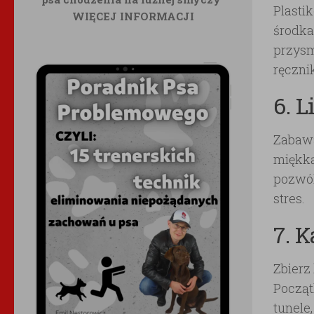
Plasti
WIĘCEJ INFORMACJI
środka
przysm
ręczni
6. 
Zabawa
miękką
pozwól
stres.
7. 
Zbierz
Począt
tunele