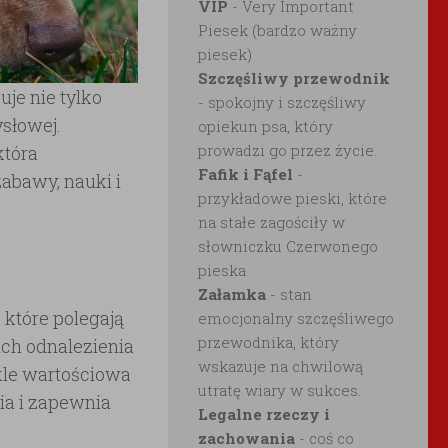
VIP
- Very Important
Piesek (bardzo ważny
piesek)
Szczęśliwy przewodnik
uje nie tylko
- spokojny i szczęśliwy
ysłowej.
opiekun psa, który
prowadzi go przez życie.
która
Fafik i Fąfel
-
zabawy, nauki i
przykładowe pieski, które
na stałe zagościły w
słowniczku Czerwonego
pieska
Załamka
- stan
które polegają
emocjonalny szczęśliwego
przewodnika, który
ch odnalezienia
wskazuje na chwilową
kle wartościowa
utratę wiary w sukces.
ia i zapewnia
Legalne rzeczy i
zachowania
- coś co