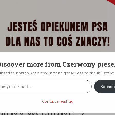
iscover more from Czerwony pies
ubscribe now to keep reading and get access to the full archiv
ep
Kontakt
Spis treści
Jak wychować psa, aby by
il…
Subscr
GODY
/
UCZUCIA PSA
/
ZABAWA
Continue reading
bawy węchowe: 9