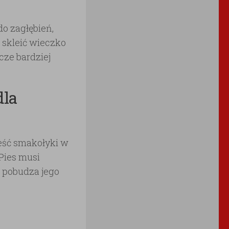
o zagłębień,
 skleić wieczko
cze bardziej
dla
eść smakołyki w
Pies musi
e pobudza jego