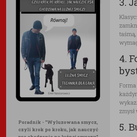
3. 
Klasyc
zamkni
taśmą,
wymag
4. 
bys
Forma 
każdym
wykaza
zmysł 
Poradnik - "Wyluzowana smycz,
5. 
czyli krok po kroku, jak nauczyć
psa chodzenia na luźnej smyczy"