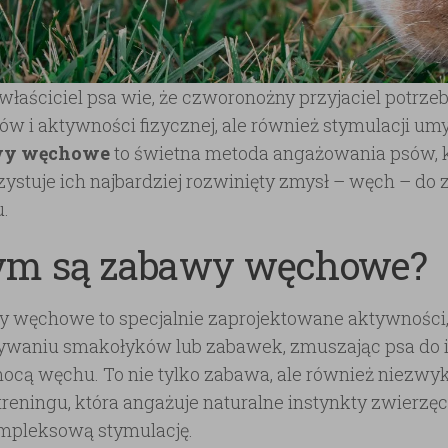
właściciel psa wie, że czworonożny przyjaciel potrzeb
ów i aktywności fizycznej, ale również stymulacji um
wy węchowe
to świetna metoda angażowania psów, 
ystuje ich najbardziej rozwinięty zmysł – węch – do 
u.
ym są zabawy węchowe?
 węchowe to specjalnie zaprojektowane aktywności, 
ywaniu smakołyków lub zabawek, zmuszając psa do i
ocą węchu. To nie tylko zabawa, ale również niezwy
treningu, która angażuje naturalne instynkty zwierzęc
pleksową stymulację.