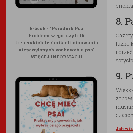
orienta
8. 
E-book - "Poradnik Psa
Gazety
Problemowego, czyli 15
trenerskich technik eliminowania
luźno 
niepożądanych zachowań u psa"
i drze
WIĘCEJ INFORMACJI
satysfa
9. 
Większ
zabawk
musiał
czasem
Jak wid