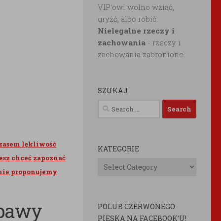
VIP'owi wolno wziąć,
gryźć, albo robić.
Nielegalne rzeczy i
zachowania
- rzeczy i
zachowania zabronione.
SZUKAJ
Search
for:
zasem lękliwość
KATEGORIE
żesz chceć zapoznać
Kategorie
nie proponujemy
abawy
POLUB CZERWONEGO
PIESKA NA FACEBOOK’U!