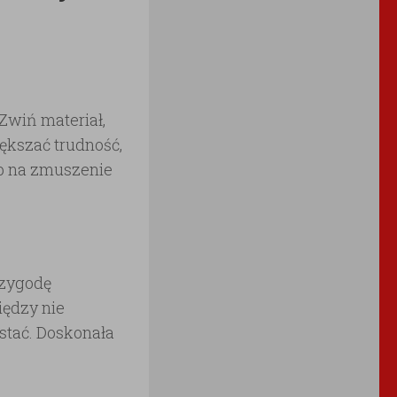
 Zwiń materiał,
ększać trudność,
ób na zmuszenie
rzygodę
iędzy nie
ostać. Doskonała