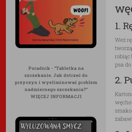
wę
1. 
Weź rę
tworzą
robiąc
psa do
Poradnik - "Tabletka na
szczekanie. Jak dotrzeć do
2. 
przyczyn i wyeliminować problem
nadmiernego szczekania?"
Karton
WIĘCEJ INFORMACJI
węchow
smakoł
zabawa