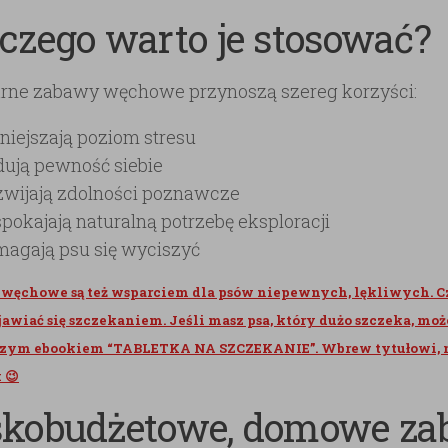
czego warto je stosować?
rne zabawy węchowe przynoszą szereg korzyści:
iejszają poziom stresu
ują pewność siebie
wijają zdolności poznawcze
pokajają naturalną potrzebę eksploracji
agają psu się wyciszyć
węchowe są też wsparciem dla psów niepewnych, lękliwych. C
jawiać się szczekaniem. Jeśli masz psa, który dużo szczeka, mo
aszym ebookiem “TABLETKA NA SZCZEKANIE”. Wbrew tytułowi, 
 😉
skobudżetowe, domowe z