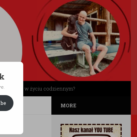
ek
e.
ł grzeczny w życiu codziennym?
ibe
MORE