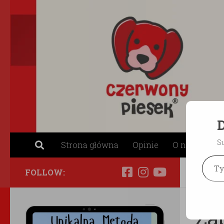
Skip to content
D
S
Strona główna
Opinie
O nas
Skl
Type your ema
FOLLOW:
PRZY
Za