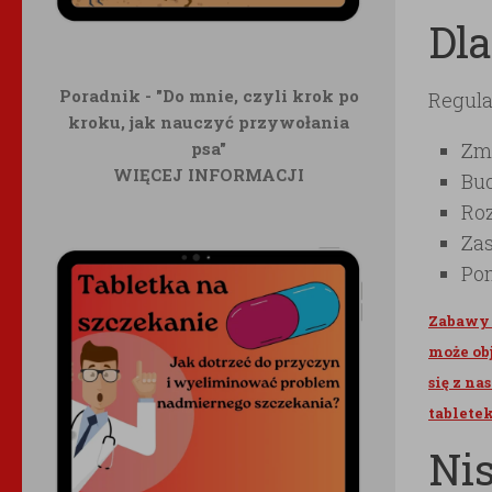
Dla
Poradnik - "Do mnie, czyli krok po
Regula
kroku, jak nauczyć przywołania
psa"
Zmn
WIĘCEJ INFORMACJI
Bud
Roz
Zas
Pom
Zabawy 
może ob
się z n
tabletek
Ni