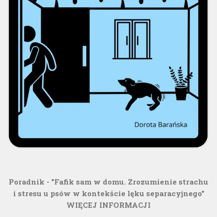
Poradnik - "Fafik sam w domu. Zrozumienie strachu
i stresu u psów w kontekście lęku separacyjnego"
WIĘCEJ INFORMACJI