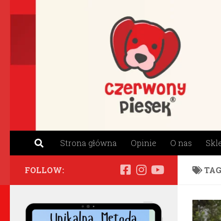
Skip to content
Strona główna
Opinie
O nas
Skl
FOLLOW:
TAG