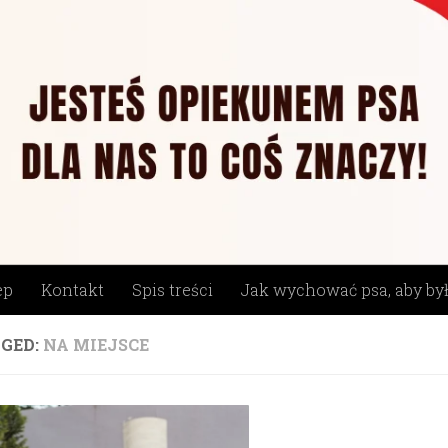
ep
Kontakt
Spis treści
Jak wychować psa, aby by
GED:
NA MIEJSCE