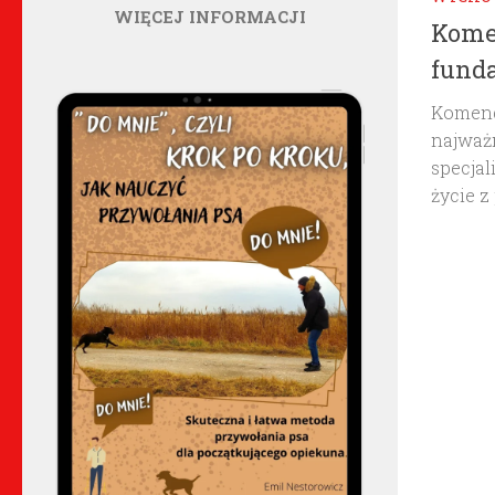
WIĘCEJ INFORMACJI
Komen
fund
Komendy
najważn
specjal
życie z