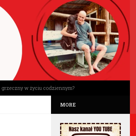
ł grzeczny w życiu codziennym?
MORE