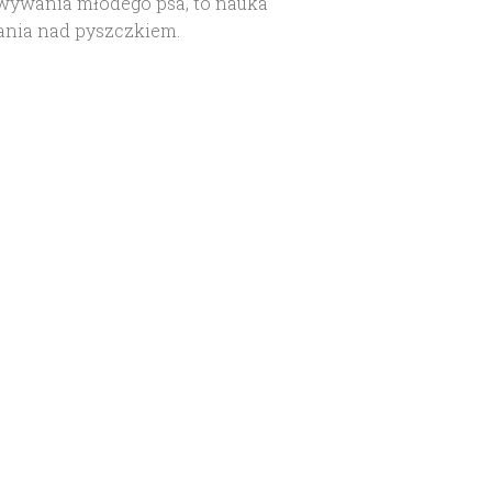
ywania młodego psa, to nauka
nia nad pyszczkiem.