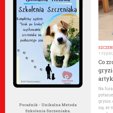
SZCZEN
7 FEBRU
Co zr
gryzi
artyk
Na fora
pytani
gryzie,
Poradnik - Unikalna Metoda
się, że
Szkolenia Szczeniaka.