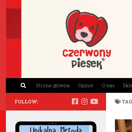
Skip to content
Strona główna
Opinie
O nas
Skl
FOLLOW:
TAG