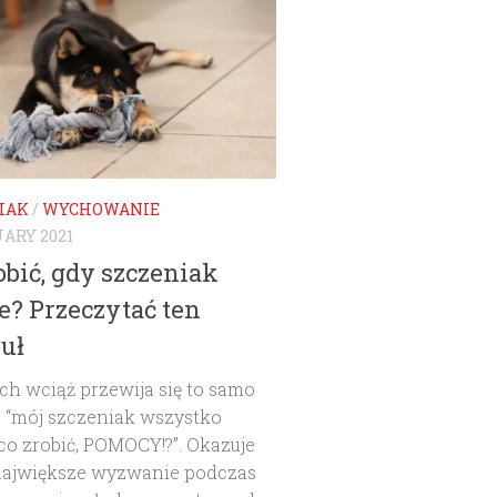
IAK
/
WYCHOWANIE
ARY 2021
obić, gdy szczeniak
e? Przeczytać ten
uł
ch wciąż przewija się to samo
e “mój szczeniak wszystko
 co zrobić, POMOCY!?”. Okazuje
 największe wyzwanie podczas