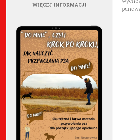
wychow
WIĘCEJ INFORMACJI
panowa