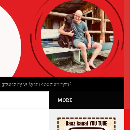
ł grzeczny w życiu codziennym?
MORE