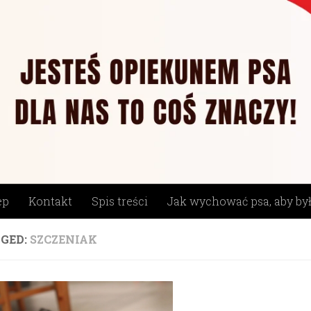
ep
Kontakt
Spis treści
Jak wychować psa, aby by
GED:
SZCZENIAK