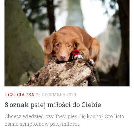
UCZUCIA PSA
28 DECEMBER 2020
8 oznak psiej miłości do Ciebie.
Chcesz wiedzieć, czy Twój pies Cię kocha? Oto lista
ośmiu symptomów psiej miłości.