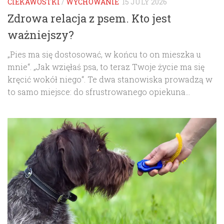
CIEKAWOSTKI
/
WYCHOWANIE
15 JULY 2026
Zdrowa relacja z psem. Kto jest
ważniejszy?
„Pies ma się dostosować, w końcu to on mieszka u
mnie“. „Jak wzięłaś psa, to teraz Twoje życie ma się
kręcić wokół niego“. Te dwa stanowiska prowadzą w
to samo miejsce: do sfrustrowanego opiekuna...