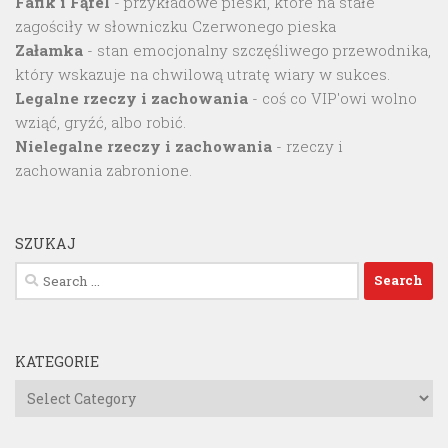
Fafik i Fąfel
- przykładowe pieski, które na stałe
zagościły w słowniczku Czerwonego pieska
Załamka
- stan emocjonalny szczęśliwego przewodnika,
który wskazuje na chwilową utratę wiary w sukces.
Legalne rzeczy i zachowania
- coś co VIP'owi wolno
wziąć, gryźć, albo robić.
Nielegalne rzeczy i zachowania
- rzeczy i
zachowania zabronione.
SZUKAJ
Search
for:
KATEGORIE
Kategorie