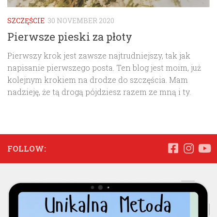
SZCZĘŚCIE
30 NOVEMBER 2020
Pierwsze pieski za płoty
Pierwszy krok jest zawsze najtrudniejszy, tak jak
napisanie pierwszego posta. Ten blog jest moim, już
kolejnym krokiem na drodze do szczęścia. Mam
nadzieję, że tą drogą pójdziesz razem ze mną i ty.
FOLLOW: