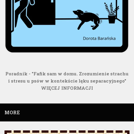
Poradnik - "Fafik sam w domu. Zrozumienie strachu
i stresu u psów w kontekście lęku separacyjnego"
WIĘCEJ INFORMACJI
MORE