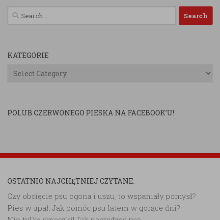
Search
for:
KATEGORIE
Kategorie
POLUB CZERWONEGO PIESKA NA FACEBOOK’U!
OSTATNIO NAJCHĘTNIEJ CZYTANE:
Czy obcięcie psu ogona i uszu, to wspaniały pomysł?
Pies w upał. Jak pomóc psu latem w gorące dni?
Nie tylko smaczki! Jak nagradzać psa