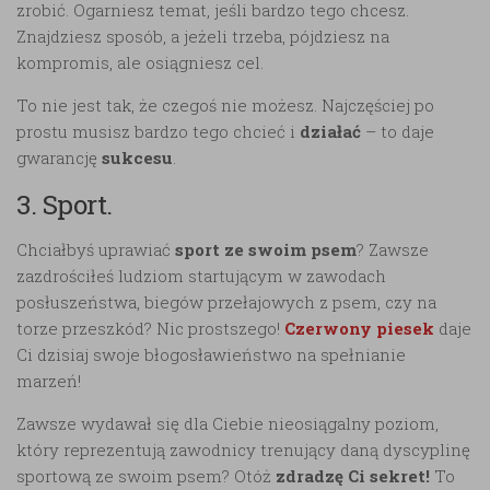
zrobić. Ogarniesz temat, jeśli bardzo tego chcesz.
Znajdziesz sposób, a jeżeli trzeba, pójdziesz na
kompromis, ale osiągniesz cel.
To nie jest tak, że czegoś nie możesz. Najczęściej po
prostu musisz bardzo tego chcieć i
działać
– to daje
gwarancję
sukcesu
.
3. Sport.
Chciałbyś uprawiać
sport ze swoim psem
? Zawsze
zazdrościłeś ludziom startującym w zawodach
posłuszeństwa, biegów przełajowych z psem, czy na
torze przeszkód? Nic prostszego!
Czerwony piesek
daje
Ci dzisiaj swoje błogosławieństwo na spełnianie
marzeń!
Zawsze wydawał się dla Ciebie nieosiągalny poziom,
który reprezentują zawodnicy trenujący daną dyscyplinę
sportową ze swoim psem? Otóż
zdradzę Ci sekret!
To