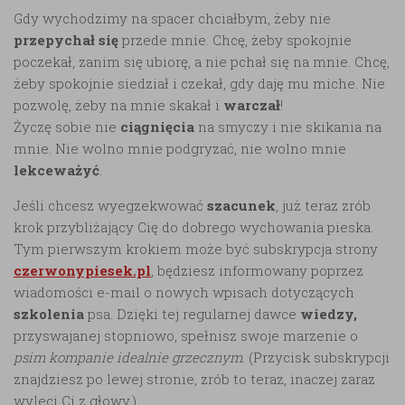
Gdy wychodzimy na spacer chciałbym, żeby nie
przepychał się
przede mnie. Chcę, żeby spokojnie
poczekał, zanim się ubiorę, a nie pchał się na mnie. Chcę,
żeby spokojnie siedział i czekał, gdy daję mu miche. Nie
pozwolę, żeby na mnie skakał i
warczał
!
Życzę sobie nie
ciągnięcia
na smyczy i nie skikania na
mnie. Nie wolno mnie podgryzać, nie wolno mnie
lekceważyć
.
Jeśli chcesz wyegzekwować
szacunek
, już teraz zrób
krok przybliżający Cię do dobrego wychowania pieska.
Tym pierwszym krokiem może być subskrypcja strony
czerwonypiesek.pl
, będziesz informowany poprzez
wiadomości e-mail o nowych wpisach dotyczących
szkolenia
psa. Dzięki tej regularnej dawce
wiedzy,
przyswajanej stopniowo, spełnisz swoje marzenie o
psim kompanie idealnie grzecznym
. (Przycisk subskrypcji
znajdziesz po lewej stronie, zrób to teraz, inaczej zaraz
wyleci Ci z głowy.)