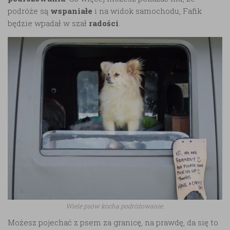
podróże są
wspaniałe
i na widok samochodu, Fafik
będzie wpadał w szał
radości
.
Wiele psów kocha podróżowanie.
Możesz pojechać z psem za granicę, na prawdę, da się to