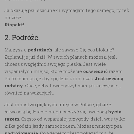
Ja okazuję psu szacunek i wymagam tego samego, ty też
możesz.
Rispekt
!
2. Podróże.
Marzysz o
podróżach
, ale zawsze Cię coś blokuje?
Zaplanuj je już dziś! W swoich planach możesz, jeśli
chcesz uwzględnić swojego pieska. Jest wiele
wspaniałych miejsc, które możecie
odwiedzić
razem.
Po to mam psa, żeby spędzać z nim czas.
Jest częścią
rodziny
. Chcę, żeby towarzyszył nam jak najczęściej,
również na wakacjach.
Jest mnóstwo pięknych miejsc w Polsce, gdzie z
łatwością będziecie mogli cieszyć się swobodą
bycia
razem
. Często od wspaniałej przygody, dzieli was tylko
kilka godzin jazdy samochodem. Możesz nauczyć psa
podróżowania
. Co więcej możesz pokazać mu, że