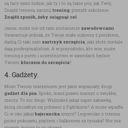
są tacy sami ludzie, jak ty i to są takie psy, jak Twój.
Znajdź trenera, zacznij
trening
, przejdź szkolenie.
Znajdź sposób, żeby osiągnąć cel
.
Jasne, może nie od razu zostaniecie
zawodowcami
.
Gwarantuje jednak, że Twoje małe sukcesy z pieskiem,
dadzą Ci taki sam
zastrzyk szczęścia
, jaki złote medale
dają profesjonalistom. A w przyszłości, kto wie, może
trening z psem i uczestnictwo w zawodach będzie
Twoim
kluczem do szczęścia
?
4. Gadżety.
Może Twoim marzeniem jest jakiś wspaniały, drogi
gadżet dla psa
. Spoko, masz prawo marzyć o zwykłej
rzeczy. To nic złego. Widziałeś jakąś super zabawkę,
którą chciałbyś się pobawić z Fąfelkiem? A może wpadła
Ci w oko jakaś
bajerancka
smycz? Legowisko z trzema
psimi pokojami, piętrem i balkonem za tysiaka? Nie ma
sprawy, kupisz to co chcesz.