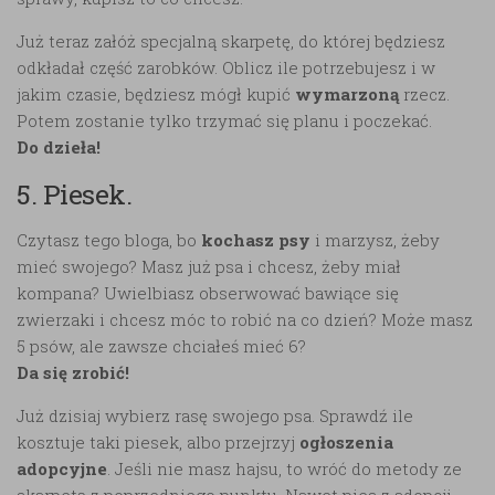
Już teraz załóż specjalną skarpetę, do której będziesz
odkładał część zarobków. Oblicz ile potrzebujesz i w
jakim czasie, będziesz mógł kupić
wymarzoną
rzecz.
Potem zostanie tylko trzymać się planu i poczekać.
Do dzieła!
5. Piesek.
Czytasz tego bloga, bo
kochasz psy
i marzysz, żeby
mieć swojego? Masz już psa i chcesz, żeby miał
kompana? Uwielbiasz obserwować bawiące się
zwierzaki i chcesz móc to robić na co dzień? Może masz
5 psów, ale zawsze chciałeś mieć 6?
Da się zrobić!
Już dzisiaj wybierz rasę swojego psa. Sprawdź ile
kosztuje taki piesek, albo przejrzyj
ogłoszenia
adopcyjne
. Jeśli nie masz hajsu, to wróć do metody ze
skarpetą z poprzedniego punktu. Nawet pies z adopcji