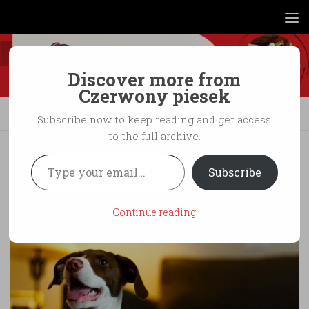
Skip to content
Discover more from
Czerwony piesek
SZCZĘŚCIE
/
WYCHOWANIE
Subscribe now to keep reading and get access
to the full archive.
Lista pięciu pomysłów na marzenia
Type your email…
Subscribe
psiarza w 2021 roku.
BY
EMIL
·
1 JANUARY 2021
Continue reading