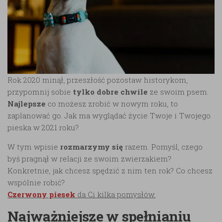
Rok 2020 minął, przeszłość pozostaw historykom,
przypomnij sobie
tylko dobre chwile
ze swoim psem.
Najlepsze
co możesz zrobić w nowym roku, to
zaplanować go. Jak ma wyglądać życie Twoje i Twojego
pieska w 2021 roku?
W tym wpisie
rozmarzymy się
razem. Pomyśl, czego
byś pragnął w relacji ze swoim zwierzakiem?
Konkretnie, jak chcesz spędzić z nim ten rok? Co chcesz
wspólnie robić?
Czerwony piesek
da Ci kilka pomysłów.
Najważniejsze w spełnianiu