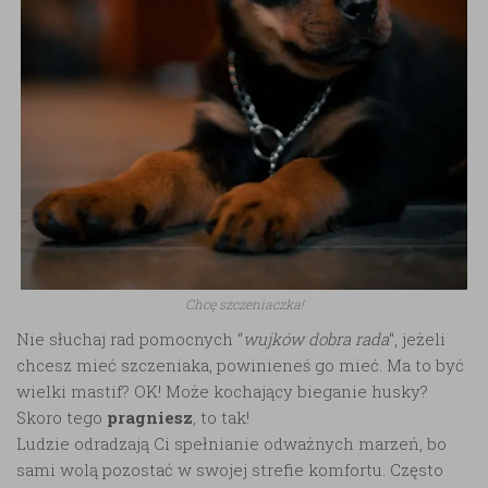
Chcę szczeniaczka!
Nie słuchaj rad pomocnych “
wujków dobra rada
“, jeżeli
chcesz mieć szczeniaka, powinieneś go mieć. Ma to być
wielki mastif? OK! Może kochający bieganie husky?
Skoro tego
pragniesz
, to tak!
Ludzie odradzają Ci spełnianie odważnych marzeń, bo
sami wolą pozostać w swojej strefie komfortu. Często