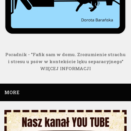
Poradnik - "Fafik sam w domu. Zrozumienie strachu
i stresu u psów w kontekście lęku separacyjnego"
WIĘCEJ INFORMACJI
MORE