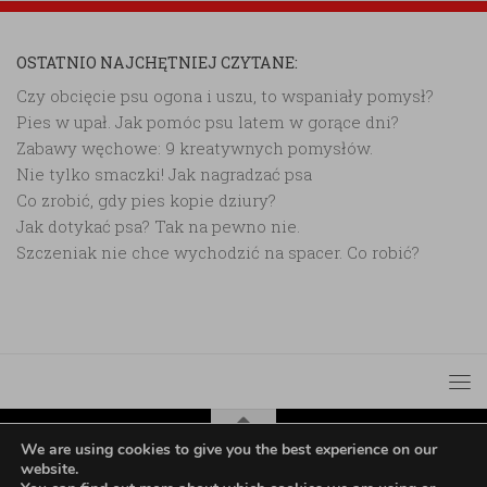
OSTATNIO NAJCHĘTNIEJ CZYTANE:
Czy obcięcie psu ogona i uszu, to wspaniały pomysł?
Pies w upał. Jak pomóc psu latem w gorące dni?
Zabawy węchowe: 9 kreatywnych pomysłów.
Nie tylko smaczki! Jak nagradzać psa
Co zrobić, gdy pies kopie dziury?
Jak dotykać psa? Tak na pewno nie.
Szczeniak nie chce wychodzić na spacer. Co robić?
We are using cookies to give you the best experience on our
website.
Czerwony piesek © 2026. All Rights Reserved.