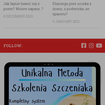
Jak fajnie bawić się z
Dlaczego pies ucieka z
psem? Możee zapasy…?
domu, z podwórka, ze
spaceru?
8 DECEMBER 2020
5 JANUARY 2021
FOLLOW: