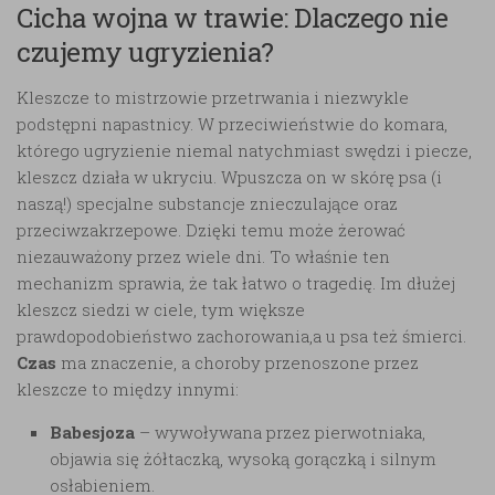
Cicha wojna w trawie: Dlaczego nie
czujemy ugryzienia?
Kleszcze to mistrzowie przetrwania i niezwykle
podstępni napastnicy. W przeciwieństwie do komara,
którego ugryzienie niemal natychmiast swędzi i piecze,
kleszcz działa w ukryciu. Wpuszcza on w skórę psa (i
naszą!) specjalne substancje znieczulające oraz
przeciwzakrzepowe. Dzięki temu może żerować
niezauważony przez wiele dni. To właśnie ten
mechanizm sprawia, że tak łatwo o tragedię. Im dłużej
kleszcz siedzi w ciele, tym większe
prawdopodobieństwo zachorowania,a u psa też śmierci.
Czas
ma znaczenie, a choroby przenoszone przez
kleszcze to między innymi:
Babesjoza
– wywoływana przez pierwotniaka,
objawia się żółtaczką, wysoką gorączką i silnym
osłabieniem.