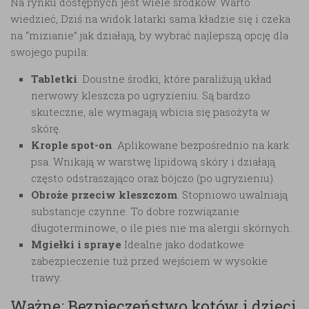
Na rynku dostępnych jest wiele środków. Warto
wiedzieć, Dziś na widok latarki sama kładzie się i czeka
na “mizianie”.jak działają, by wybrać najlepszą opcję dla
swojego pupila:
Tabletki
. Doustne środki, które paraliżują układ
nerwowy kleszcza po ugryzieniu. Są bardzo
skuteczne, ale wymagają wbicia się pasożyta w
skórę.
Krople spot-on
. Aplikowane bezpośrednio na kark
psa. Wnikają w warstwę lipidową skóry i działają
często odstraszająco oraz bójczo (po ugryzieniu).
Obroże przeciw kleszczom
. Stopniowo uwalniają
substancje czynne. To dobre rozwiązanie
długoterminowe, o ile pies nie ma alergii skórnych.
Mgiełki i spraye
Idealne jako dodatkowe
zabezpieczenie tuż przed wejściem w wysokie
trawy.
Ważne: Bezpieczeństwo kotów i dzieci