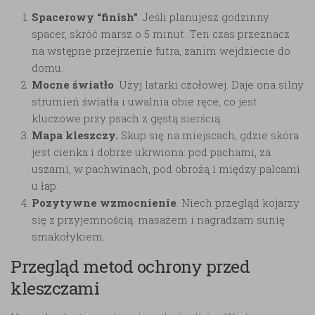
Spacerowy “finish”
. Jeśli planujesz godzinny
spacer, skróć marsz o 5 minut. Ten czas przeznacz
na wstępne przejrzenie futra, zanim wejdziecie do
domu.
Mocne światło
. Użyj latarki czołowej. Daje ona silny
strumień światła i uwalnia obie ręce, co jest
kluczowe przy psach z gęstą sierścią.
Mapa kleszczy.
Skup się na miejscach, gdzie skóra
jest cienka i dobrze ukrwiona: pod pachami, za
uszami, w pachwinach, pod obrożą i między palcami
u łap.
Pozytywne wzmocnienie
. Niech przegląd kojarzy
się z przyjemnością: masażem i nagradzam sunię
smakołykiem.
Przegląd metod ochrony przed
kleszczami