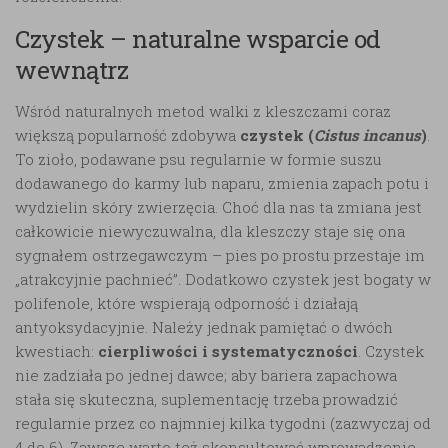
Czystek – naturalne wsparcie od
wewnątrz
Wśród naturalnych metod walki z kleszczami coraz
większą popularność zdobywa
czystek (
Cistus incanus
)
.
To zioło, podawane psu regularnie w formie suszu
dodawanego do karmy lub naparu, zmienia zapach potu i
wydzielin skóry zwierzęcia. Choć dla nas ta zmiana jest
całkowicie niewyczuwalna, dla kleszczy staje się ona
sygnałem ostrzegawczym – pies po prostu przestaje im
„atrakcyjnie pachnieć”. Dodatkowo czystek jest bogaty w
polifenole, które wspierają odporność i działają
antyoksydacyjnie. Należy jednak pamiętać o dwóch
kwestiach:
cierpliwości i systematyczności
. Czystek
nie zadziała po jednej dawce; aby bariera zapachowa
stała się skuteczna, suplementację trzeba prowadzić
regularnie przez co najmniej kilka tygodni (zazwyczaj od
4 do 6). Zawsze warto też skonsultować wprowadzenie