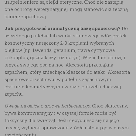
uzupełnieniem są olejki eteryczne. Choć nie zastąpią
one ochrony weterynaryjnej, mogą stanowić skuteczną
barierę zapachową.
Jak przygotować aromatyczną bazę spacerową?
Do
szczelnego pudełka lub worka strunowego włóż płatek
kosmetyczny nasączony 2-3 kroplami wybranych
olejków (np. lawenda, geranium, trawa cytrynowa,
eukaliptus, goździk czy rozmaryn). Wrzuć tam obrożę i
smycz swojego psa na noc. Akcesoria przesiąkną
zapachem, który zniechęca kleszcze do ataku. Akcesoria
spacerowe przechowuj w pudełu z zapachowym
płatkiem kosmetycznym i w razie potrzebu dodawaj
zapachu.
Uwaga na olejek z drzewa herbacianego:
Choć skuteczny,
bywa kontrowersyjny i w czystej formie może być
toksyczny dla zwierząt. Jeśli decydujesz się na jego
użycie, wybieraj sprawdzone źródła i stosuj go w dużym
rozcieńczeniu.