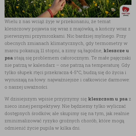
Wielu z nas wciąż żyje w przekonaniu, że temat
kleszczowy pojawia się wraz z majówką, a kończy wraz z
pierwszymi przymrozkami. Nic bardziej mylnego. Przy
obecnych zmianach klimatycznych, gdy termometry w
marcu pokazują 11 stopni, a zimy są łagodne,
kleszcze u
psa
stają się problemem całorocznym. Te małe pajęczaki
nie patrzą w kalendarz – one patrzą na temperaturę. Gdy
tylko słupek rtęci przekracza 4-5°C, budzą się do życia i
wyruszają na łowy. najważniejsze i całkowicie darmowe:
o naszej uważności.
W dzisiejszym wpisie przyjrzymy się
kleszczom u psa
z
nieco innej perspektywy. Nie będziemy tylko wyliczać
dostępnych środków, ale skupimy się na tym, jak realnie
zminimalizować ryzyko groźnych chorób, które mogą
odmienić życie pupila w kilka dni.