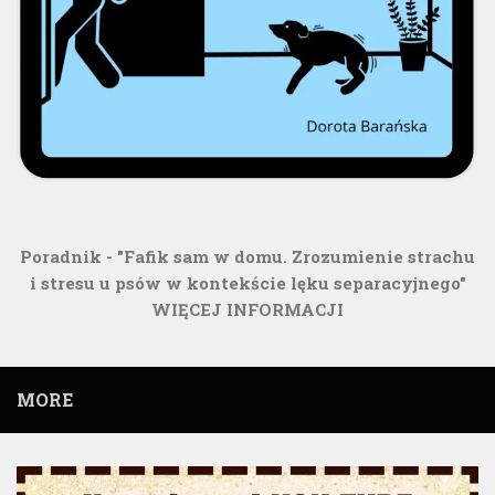
Poradnik - "Fafik sam w domu. Zrozumienie strachu
i stresu u psów w kontekście lęku separacyjnego"
WIĘCEJ INFORMACJI
MORE