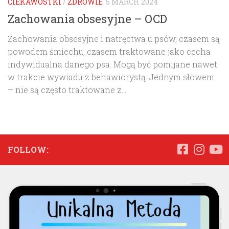
CIEKAWOSTKI
/
ZDROWIE
5 MARCH 2024
Zachowania obsesyjne – OCD
Zachowania obsesyjne i natręctwa u psów, czasem są
powodem śmiechu, czasem traktowane jako cecha
indywidualna danego psa. Mogą być pomijane nawet
w trakcie wywiadu z behawiorystą. Jednym słowem
– nie są często traktowane z...
FOLLOW: