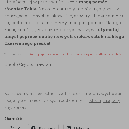
diety bogatej w przeciwutleniacze,
mogą pomóc
również Tobie
. Nasze organizmy nie różnią się, aż tak
znacząco od innych ssaków. Psy, szczury i ludzie starzeją
się podobnie i te same rzeczy mogą im pomóc. Dlatego
zachęcam Cię: jedz dużo zielonych warzyw i
stymuluj
umysł poprzez naukę nowych ciekawostek na blogu
Czerwonego pieska!
Zrób coś dla siebie:
Dlaczego spacer z psem, to najlepsza rzecz jaką możesz dla siebie zrobić?
Ciepło Cię pozdrawiam,
Zapraszamy na bezpłatne szkolenie on-line "Jak wychować
psa, aby był grzeczny z życiu codziennym":
Kliknij tutaj, aby
się zapisać.
Share this:
X
Facebook
LinkedIn