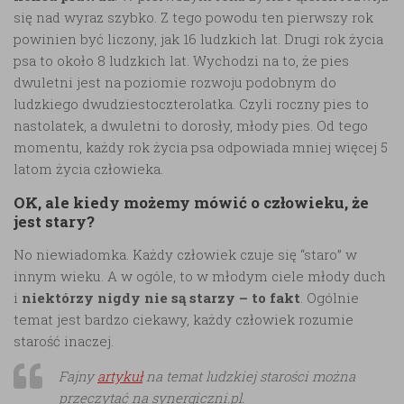
się nad wyraz szybko. Z tego powodu ten pierwszy rok
powinien być liczony, jak 16 ludzkich lat. Drugi rok życia
psa to około 8 ludzkich lat. Wychodzi na to, że pies
dwuletni jest na poziomie rozwoju podobnym do
ludzkiego dwudziestoczterolatka. Czyli roczny pies to
nastolatek, a dwuletni to dorosły, młody pies. Od tego
momentu, każdy rok życia psa odpowiada mniej więcej 5
latom życia człowieka.
OK, ale
kiedy możemy mówić o człowieku, że
jest stary?
No niewiadomka. Każdy człowiek czuje się “staro” w
innym wieku. A w ogóle, to w młodym ciele młody duch
i
niektórzy nigdy nie są starzy – to fakt
. Ogólnie
temat jest bardzo ciekawy, każdy człowiek rozumie
starość inaczej.
Fajny
artykuł
na temat ludzkiej starości można
przeczytać na synergiczni.pl.