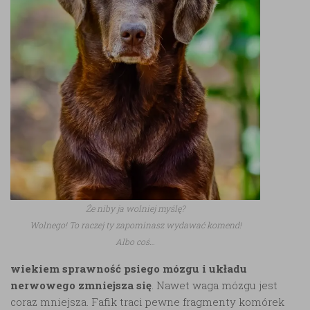
Że niby ja wolniej myślę?
Wolnego! To raczej ty zapominasz wydawać komend!
Albo coś…
wiekiem sprawność psiego mózgu i układu
nerwowego zmniejsza się
. Nawet waga mózgu jest
coraz mniejsza. Fafik traci pewne fragmenty komórek