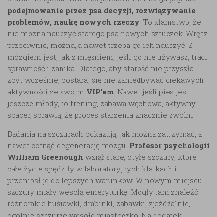
podejmowanie przez psa decyzji, rozwiązywanie
problemów, naukę nowych rzeczy
. To kłamstwo, że
nie można nauczyć starego psa nowych sztuczek. Wręcz
przeciwnie, można, a nawet trzeba go ich nauczyć. Z
mózgiem jest, jak z mięśniem, jeśli go nie używasz, traci
sprawność i zanika. Dlatego, aby starość nie przyszła
zbyt wcześnie, postaraj się nie zaniedbywać ciekawych
aktywności ze swoim
VIP’em
. Nawet jeśli pies jest
jeszcze młody, to trening, zabawa węchowa, aktywny
spacer, sprawią, że proces starzenia znacznie zwolni.
Badania na szczurach pokazują, jak można zatrzymać, a
nawet cofnąć degenerację mózgu.
Profesor psychologii
William Greenough
wziął stare, otyłe szczury, które
całe życie spędziły w laboratoryjnych klatkach i
przeniósł je do lepszych warunków. W nowym miejscu
szczury miały wesołą emeryturkę. Mogły tam znaleźć
różnorakie huśtawki, drabinki, zabawki, zjeżdżalnie,
ogólnie szczurze wesołe miasteczko. Na dodatek