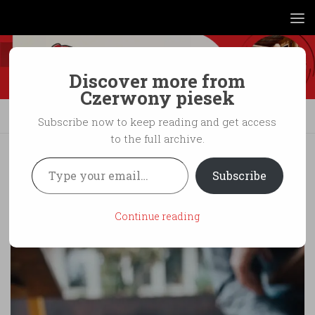
Skip to content
Discover more from
Czerwony piesek
ZDROWIE
Subscribe now to keep reading and get access
to the full archive.
Stary pies – możesz opóźnić proces
Type your email…
Subscribe
starzenia!
BY
EMIL
·
19 MAY 2021
Continue reading