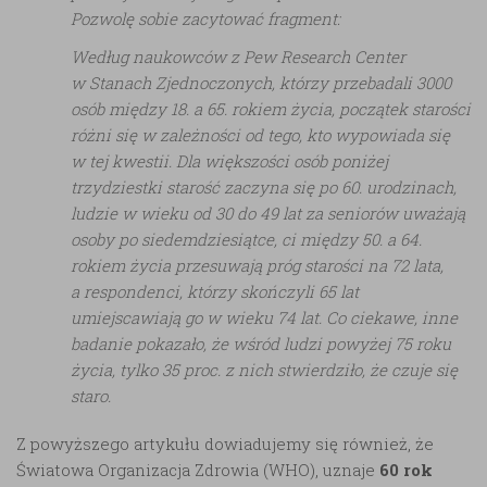
Pozwolę sobie zacytować fragment:
Według naukowców z Pew Research Center
w Stanach Zjednoczonych, którzy przebadali 3000
osób między 18. a 65. rokiem życia, początek starości
różni się w zależności od tego, kto wypowiada się
w tej kwestii. Dla większości osób poniżej
trzydziestki starość zaczyna się po 60. urodzinach,
ludzie w wieku od 30 do 49 lat za seniorów uważają
osoby po siedemdziesiątce, ci między 50. a 64.
rokiem życia przesuwają próg starości na 72 lata,
a respondenci, którzy skończyli 65 lat
umiejscawiają go w wieku 74 lat. Co ciekawe, inne
badanie pokazało, że wśród ludzi powyżej 75 roku
życia, tylko 35 proc. z nich stwierdziło, że czuje się
staro.
Z powyższego artykułu dowiadujemy się również, że
Światowa Organizacja Zdrowia (WHO), uznaje
60 rok