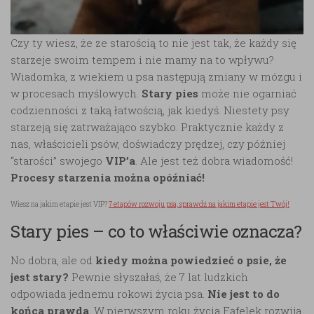
Czy ty wiesz, że ze starością to nie jest tak, że każdy się
starzeje swoim tempem i nie mamy na to wpływu?
Wiadomka, z wiekiem u psa następują zmiany w mózgu i
w procesach myślowych.
Stary pies
może nie ogarniać
codzienności z taką łatwością, jak kiedyś. Niestety psy
starzeją się zatrważająco szybko. Praktycznie każdy z
nas, właścicieli psów, doświadczy prędzej, czy później
“starości” swojego
VIP’a
. Ale jest też dobra wiadomość!
Procesy starzenia można opóźniać!
Wiesz na jakim etapie jest VIP?
7 etapów rozwoju psa, sprawdź na jakim etapie jest Twój!
Stary pies – co to właściwie oznacza?
No dobra, ale od
kiedy można powiedzieć o psie, że
jest stary?
Pewnie słyszałaś, że 7 lat ludzkich
odpowiada jednemu rokowi życia psa.
Nie jest to do
końca prawda
. W pierwszym roku życia Fąfelek rozwija