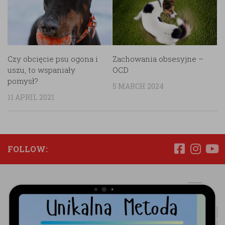
Czy obcięcie psu ogona i
Zachowania obsesyjne –
uszu, to wspaniały
OCD
pomysł?
5 MARCH 2024
11 APRIL 2021
FOLLOW: