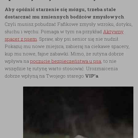
Aby opóźnić starzenie się mózgu, trzeba stale
dostarczać mu zmiennych bodźców zmysłowych
.
Czyli musisz pobudzać Fafikowe zmysły wzroku, dotyku,
słuchu i węchu. Pomaga w tym na przykład
Aktywny
spacer z psem
. Spraw, aby psi senior się nie nudził.
Pokazuj mu nowe miejsca, zabieraj na ciekawe spacery,
kup mu nowe, fajne zabawki. Mimo, że rutyna dobrze
wpływa na
poczucie bezpieczeństwa u psa
, to nie
wszędzie tę rutynę warto stosować. Urozmaicenia
dobrze wpłyną na Twojego starego
VIP’a
.