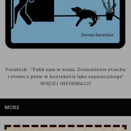
Poradnik - "Fafik sam w domu. Zrozumienie strachu
i stresu u psów w kontekście lęku separacyjnego"
WIĘCEJ INFORMACJI
MORE