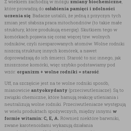
Z wiekiem zachodzą w mózgu
zmiany biochemiczne
,
które prowadzą do
osłabienia pamięci i zdolności
uczenia się
. Badacze ustalili, że jedną z przyczyn tych
zmian jest słabsza praca mitochondriów (to takie małe
struktury, które produkują energię). Skutkiem tego w
komórkach pojawia się coraz więcej tzw. wolnych
rodników, czyli niesparowanych atomów. Wolne rodniki
niszczą strukturę innych komórek, a nawet
doprowadzają do ich śmierci. Starość to nic innego, jak
zniszczone komórki, więc szybko podstawiamy pod
wzór:
organizm + wolne rodniki = starość
.
Uff, na szczęście jest na te wolne rodniki sposób,
mianowicie
antyoksydanty
(przeciwutleniacze). Są to
związki chemiczne, które hamują reakcję utleniania i
neutralizują wolne rodniki. Przeciwutleniacze występują
w wielu produktach spożywczych, między innymi
w
formie witamin: C, E, A.
Również niektóre barwniki,
zwane karotenoidami wykazują działania