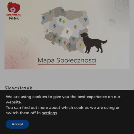
Słowniczek
We are using cookies to give you the best experience on our
website.
You can find out more about which cookies we are using or
VIP
- Very Important Piesek (bardzo ważny piesek)
switch them off in
settings
.
Szczęśliwy przewodnik
- spokojny i szczęśliwy
opiekun psa, który prowadzi go przez życie.
Accept
Fafik i Fąfel
- przykładowe pieski, które na stałe