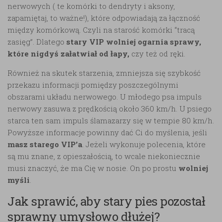
nerwowych ( te komórki to dendryty i aksony,
zapamiętaj, to ważne!), które odpowiadają za łączność
między komórkową. Czyli na starość komórki “tracą
zasięg”. Dlatego
stary VIP wolniej ogarnia sprawy,
które nigdyś załatwiał od łapy,
czy też od ręki.
Również na skutek starzenia, zmniejsza się szybkość
przekazu informacji pomiędzy poszczególnymi
obszarami układu nerwowego. U młodego psa impuls
nerwowy zasuwa z prędkością około 360 km/h. U psiego
starca ten sam impuls ślamazarzy się w tempie 80 km/h.
Powyższe informacje powinny dać Ci do myślenia, jeśli
masz starego VIP’a
. Jeżeli wykonuje polecenia, które
są mu znane, z opieszałością, to wcale niekoniecznie
musi znaczyć, że ma Cię w nosie. On po prostu
wolniej
myśli
.
Jak sprawić, aby stary pies pozostał
sprawny umysłowo dłużej?