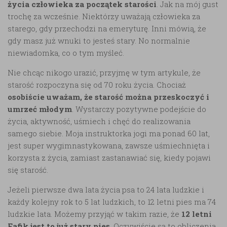
życia człowieka za początek starości
. Jak na mój gust
trochę za wcześnie. Niektórzy uważają człowieka za
starego, gdy przechodzi na emeryturę. Inni mówią, że
gdy masz już wnuki to jesteś stary. No normalnie
niewiadomka, co o tym myśleć.
Nie chcąc nikogo urazić, przyjmę w tym artykule, że
starość rozpoczyna się od 70 roku życia. Chociaż
osobiście uważam, że starość można przeskoczyć i
umrzeć młodym
. Wystarczy pozytywne podejście do
życia, aktywność, uśmiech i chęć do realizowania
samego siebie. Moja instruktorka jogi ma ponad 60 lat,
jest super wygimnastykowana, zawsze uśmiechnięta i
korzysta z życia, zamiast zastanawiać się, kiedy pojawi
się starość.
Jeżeli pierwsze dwa lata życia psa to 24 lata ludzkie i
każdy kolejny rok to 5 lat ludzkich, to 12 letni pies ma 74
ludzkie lata. Możemy przyjąć w takim razie, że
12 letni
Fafik jest to już stary pies
. Oczywiście są to obliczenia