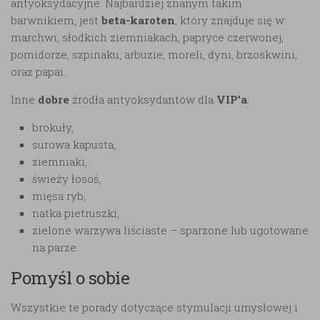
antyoksydacyjne. Najbardziej znanym takim
barwnikiem, jest
beta-karoten
, który znajduje się w:
marchwi, słodkich ziemniakach, papryce czerwonej,
pomidorze, szpinaku, arbuzie, moreli, dyni, brzoskwini,
oraz papai.
Inne
dobre
źródła antyoksydantów dla
VIP’a
:
brokuły,
surowa kapusta,
ziemniaki,
świeży łosoś,
mięsa ryb,
natka pietruszki,
zielone warzywa liściaste – sparzone lub ugotowane
na parze.
Pomyśl o sobie
Wszystkie te porady dotyczące stymulacji umysłowej i