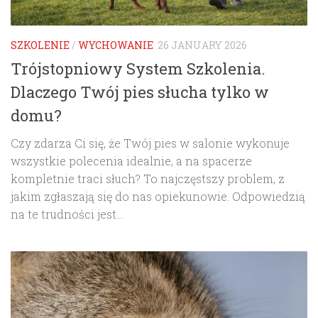
SZKOLENIE
/
WYCHOWANIE
26 JANUARY 2026
Trójstopniowy System Szkolenia.
Dlaczego Twój pies słucha tylko w
domu?
Czy zdarza Ci się, że Twój pies w salonie wykonuje
wszystkie polecenia idealnie, a na spacerze
kompletnie traci słuch? To najczęstszy problem, z
jakim zgłaszają się do nas opiekunowie. Odpowiedzią
na te trudności jest...