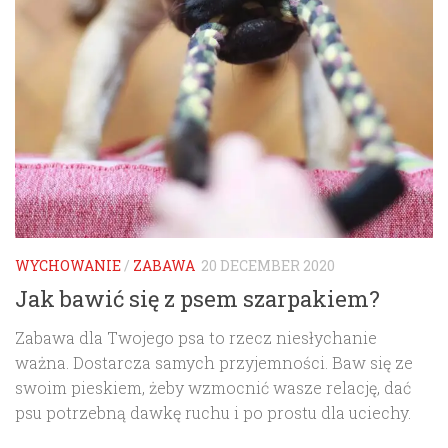
WYCHOWANIE
/
ZABAWA
20 DECEMBER 2020
Jak bawić się z psem szarpakiem?
Zabawa dla Twojego psa to rzecz niesłychanie
ważna. Dostarcza samych przyjemności. Baw się ze
swoim pieskiem, żeby wzmocnić wasze relację, dać
psu potrzebną dawkę ruchu i po prostu dla uciechy.