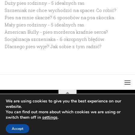
Duży pies rodzinny - 5 idealnych ras.
Szczeniak nie chce wychodzić na spacer. Co robić?
Pies na mnie skacze? 6 sposobów na psa skoczka.
Mały pies rodzinny - 5 idealnych ras.
American Bully - pies morderca kradnie serca?
Socjalizacja szczeniaka - 6 okropnych błędów.
Dlaczego pies wyje? Jak sobie z tym radzić?
We are using cookies to give you the best experience on our
website.
Czerwony piesek © 2026. All Rights Reserved.
You can find out more about which cookies we are using or
switch them off in
settings
.
Accept