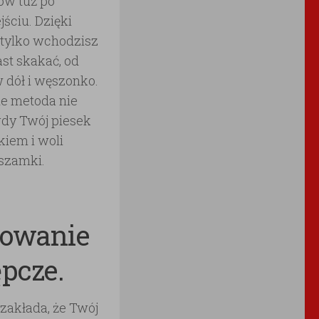
w tuż po
ściu. Dzięki
 tylko wchodzisz
st skakać, od
 dół i węszonko.
e metoda nie
gdy Twój piesek
dkiem i woli
 szamki.
owanie
ępcze.
zakłada, że Twój