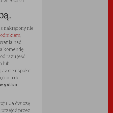
na wieszaku.
bą.
s nakręcony nie
wodnikiem
,
owania nad
na komendę.
od razu jeść.
m lub
 aż się uspokoi.
ęć psa do
szystko
oju. Ja ćwiczę
i przejdź przez