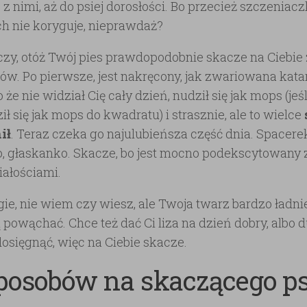
 z nimi, aż do psiej dorosłości. Bo przecież szczeniacz
ich nie koryguje, nieprawdaż?
czy, otóż Twój pies prawdopodobnie skacze na Ciebie
w. Po pierwsze, jest nakręcony, jak zwariowana kat
 że nie widział Cię cały dzień, nudził się jak mops (jeś
ił się jak mops do kwadratu) i strasznie, ale to wielce
ił
. Teraz czeka go najulubieńsza część dnia. Spacere
o, głaskanko. Skacze, bo jest mocno podekscytowany z
ałościami.
gie, nie wiem czy wiesz, ale Twoja twarz bardzo ładni
 powąchać. Chce też dać Ci liza na dzień dobry, albo d
osięgnąć, więc na Ciebie skacze.
posobów na skaczącego ps