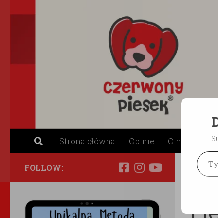
Skip to content
D
S
Strona główna
Opinie
O nas
Skl
Type your ema
FOLLOW:
WYCH
Pi