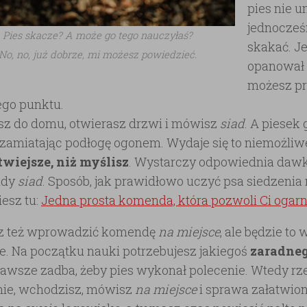
pies nie u
jednocześn
Pies skacze? A może go tego nauczyłaś?
skakać. Je
No, no, już dobrze, mi możesz powiedzieć.
opanował 
możesz pr
ego punktu.
z do domu, otwierasz drzwi i mówisz
siad
. A piesek
, zamiatając podłogę ogonem. Wydaje się to niemożli
atwiejsze, niż myślisz
. Wystarczy odpowiednia daw
ndy
siad
. Sposób, jak prawidłowo uczyć psa siedzenia
iesz tu:
Jedna prosta komenda, która pozwoli Ci ogarn
z też wprowadzić komendę
na miejsce
, ale będzie t
e. Na początku nauki potrzebujesz jakiegoś
zaradneg
zawsze zadba, żeby pies wykonał polecenie. Wtedy rz
ie, wchodzisz, mówisz
na miejsce
i sprawa załatwion