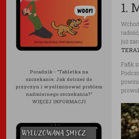
1. 
Wchodzi
radość,
już za
TERAZ
Fafik 
Poradnik - "Tabletka na
Podcza
szczekanie. Jak dotrzeć do
powinie
przyczyn i wyeliminować problem
prowo
nadmiernego szczekania?"
WIĘCEJ INFORMACJI