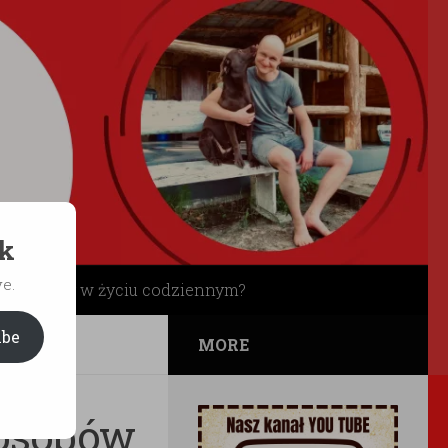
ek
e.
ł grzeczny w życiu codziennym?
ibe
MORE
posobów