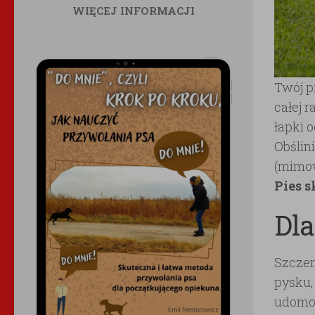
WIĘCEJ INFORMACJI
Twój pi
całej 
łapki 
Obślin
(mimow
Pies s
Dla
Szczen
pysku,
udomow