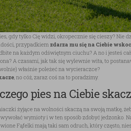
es, gdy tylko Cię widzi, okropecznie się cieszy? Nie dz
radości, przypadkiem
zdarza mu się na Ciebie wsko
odbite na każdym odświętnym ciuchu? A no i jesteś ca
iona? A czasami, jak tak się wylewnie wita, to postan
olnie) właśnie poleżeć na wycieraczce?
kacze
, no cóż, zaraz coś na to poradzimy.
czego pies na Ciebie skac
iaczki żyjące na wolności skaczą na swoją matkę, żeby
 wywołać wymioty i w ten sposób zdobyć jedzonko. N
ione Fąfelki mają taki sam odruch, który często, n