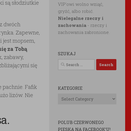
ki są słodziutkie
VIP'owi wolno wziąć,
gryźć, albo robić.
Nielegalne rzeczy i
 z dwóch
zachowania
- rzeczy i
arynka. Zapewne,
zachowania zabronione.
li jest mopsem,
się za Tobą
SZUKAJ
k, zabawy,
Search
bliżającymi się
for:
e pachnie. Fafik
KATEGORIE
użo lizów. Nie
Kategorie
a.
POLUB CZERWONEGO
PIESKA NA FACEBOOK’U!