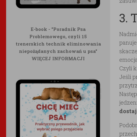
zasuwa
3. 
E-book - "Poradnik Psa
Nadmie
Problemowego, czyli 15
panuje
trenerskich technik eliminowania
skacze
niepożądanych zachowań u psa"
WIĘCEJ INFORMACJI
emocja
Czyli 
Jeśli 
przytr
Nastę
jedzen
dostaj
Podobn
przech