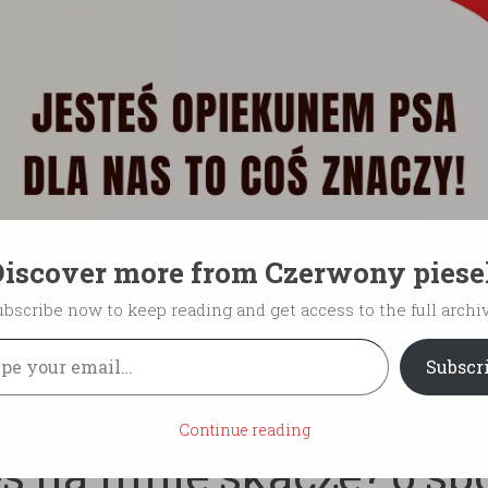
iscover more from Czerwony pies
ubscribe now to keep reading and get access to the full archiv
ep
Kontakt
Spis treści
Jak wychować psa, aby by
il…
Subscr
OWANIE
Continue reading
es na mnie skacze? 6 s