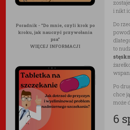
zostaje
i nikt 
Do rze
Poradnik - "Do mnie, czyli krok po
powodó
kroku, jak nauczyć przywołania
psa"
dlatego
WIĘCEJ INFORMACJI
to nudz
stęskn
żarełk
wspani
Po dru
chce ją
może d
6 s