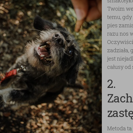
smakołykó
Twoim wej
temu, gdy
pies zamia
razu nos w
Oczywiści
zadziała, 
jest nieja
całusy od
2.
Zach
zast
Metoda ta 