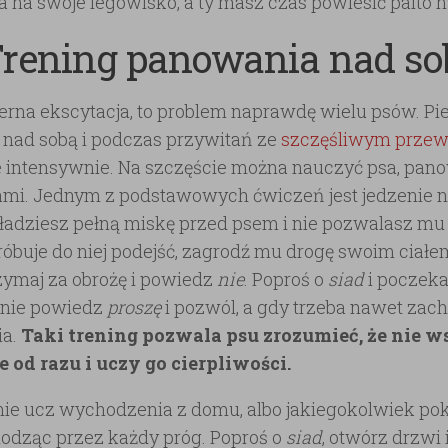
 na swoje legowisko, a ty masz czas powiesić palto 
Trening panowania nad so
rna ekscytacja, to problem naprawdę wielu psów. Pie
 nad sobą i podczas przywitań ze
szczęśliwym prze
 intensywnie. Na szczęście można nauczyć psa, pan
mi. Jednym z podstawowych ćwiczeń jest jedzenie 
kładziesz pełną miskę przed psem i nie pozwalasz mu 
próbuje do niej podejść, zagrodź mu drogę swoim ciałe
zymaj za obrożę i powiedz
nie
. Poproś o
siad
i poczekaj
pnie powiedz
proszę
i pozwól, a gdy trzeba nawet zach
ia.
Taki trening pozwala psu zrozumieć, że nie w
e od razu i uczy go cierpliwości.
ie ucz wychodzenia z domu, albo jakiegokolwiek pok
odząc przez każdy próg. Poproś o
siad
, otwórz drzwi 