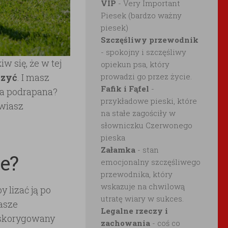
VIP
- Very Important
Piesek (bardzo ważny
piesek)
Szczęśliwy przewodnik
- spokojny i szczęśliwy
iw się, że w tej
opiekun psa, który
czyć
. I masz
prowadzi go przez życie.
Fafik i Fąfel
-
ła podrapana?
przykładowe pieski, które
awiasz
na stałe zagościły w
słowniczku Czerwonego
pieska
Załamka
- stan
ze?
emocjonalny szczęśliwego
przewodnika, który
wskazuje na chwilową
 lizać ją po
utratę wiary w sukces.
asze
Legalne rzeczy i
ieskorygowany
zachowania
- coś co