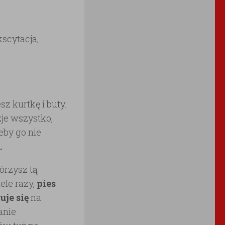
kscytacja,
sz kurtkę i buty.
zje wszystko,
eby go nie
.
órzysz tą
ele razy,
pies
je się
na
anie