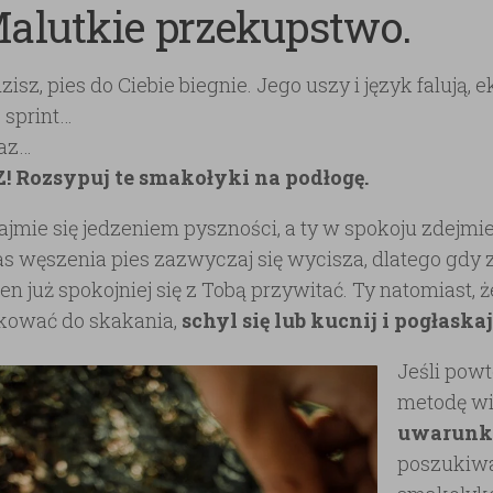
Malutkie przekupstwo.
sz, pies do Ciebie biegnie. Jego uszy i język falują, e
 sprint…
raz…
! Rozsypuj te smakołyki na podłogę.
zajmie się jedzeniem pyszności, a ty w spokoju zdejmie
s węszenia pies zazwyczaj się wycisza, dlatego gdy 
n już spokojniej się z Tobą przywitać. Ty natomiast, ż
kować do skakania,
schyl się lub kucnij i pogłaskaj
Jeśli powt
metodę wi
uwarunku
poszukiw