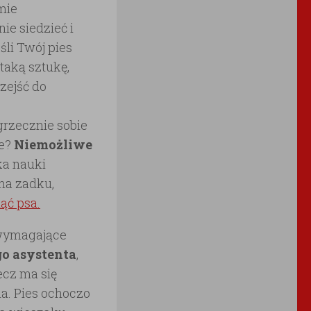
mie
ie siedzieć i
śli Twój pies
taką sztukę,
zejść do
 grzecznie sobie
we?
Niemożliwe
ka nauki
 na zadku,
ąć psa.
o wymagające
o asystenta
,
ecz ma się
a. Pies ochoczo