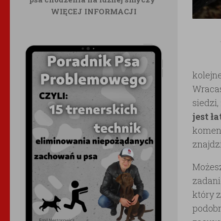
WIĘCEJ INFORMACJI
kolejn
Wracas
siedzi
jest ł
kome
znajdz
Możes
zadani
który 
podobn